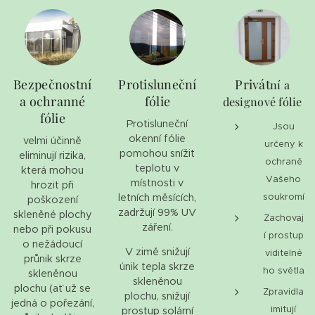
Bezpečnostní
Protisluneční
Privát
ní a
a ochranné
fólie
designové fólie
fólie
Protisluneční
Jsou
okenní fólie
velmi účinně
určeny k
pomohou snížit
eliminují rizika,
ochraně
teplotu v
která mohou
Vašeho
místnosti v
hrozit při
letních měsících,
soukromí
poškození
zadržují 99% UV
skleněné plochy
Zachovaj
záření.
nebo při pokusu
í prostup
o nežádoucí
V zimě snižují
viditelné
průnik skrze
únik tepla skrze
ho světla
skleněnou
skleněnou
plochu (ať už se
Zpravidla
plochu, snižují
jedná o pořezání,
imitují
prostup solární