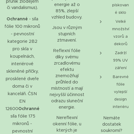
průnik zlodějem
energie až o
pískovan
či vandalismus).
85%, zlepší
é sklo
vzhled budovy.
Ochranné
- síla
Velké
fólie 100 mikronů
Jsou v různým
množství
- pevnostní
stupních
vzorů a
ztmavení.
kategorie 2B2
dekorů
pro skla v
Reflexní fólie
Zadrží
koupelnách,
díky svému
99% UV
zrcadlovému
interiérové
záření
efektu
skleněné příčky,
znemožňují
Barevné
prosklené dveře
průhled do
fólie
doma či v
místností a mají
vylepší
kanceláři. ČSN
nejvyšší účinnost
design
odrazu sluneční
EN
energie.
interiéru
12600
Ochranné
síla fólie 175
Nereflexní
Nemáte
mikronů -
okenní fólie, u
dostatek
kterých je
soukromí?
pevnostní