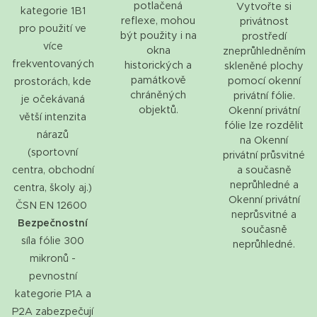
potlačená
Vytvořte si
kategorie 1B1
reflexe, mohou
privátnost
pro použití ve
být použity i na
prostředí
více
okna
zneprůhledněním
frekventovaných
historických a
skleněné plochy
památkově
pomocí okenní
prostorách, kde
chráněných
privátní fólie.
je očekávaná
objektů.
Okenní privátní
větší intenzita
fólie lze rozdělit
nárazů
na Okenní
(sportovní
privátní průsvitné
centra, obchodní
a současně
neprůhledné a
centra, školy aj.)
Okenní privátní
ČSN EN 12600
neprůsvitné a
Bezpečnostní
současně
síla fólie 300
neprůhledné.
mikronů -
pevnostní
kategorie P1A a
P2A zabezpečují