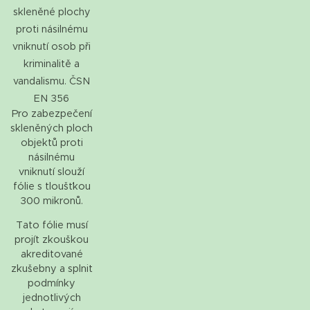
skleněné plochy
proti násilnému
vniknutí osob při
kriminalitě a
vandalismu. ČSN
EN 356
Pro zabezpečení
skleněných ploch
objektů proti
násilnému
vniknutí slouží
fólie s tloušťkou
300 mikronů.
Tato fólie musí
projít zkouškou
akreditované
zkušebny a splnit
podmínky
jednotlivých