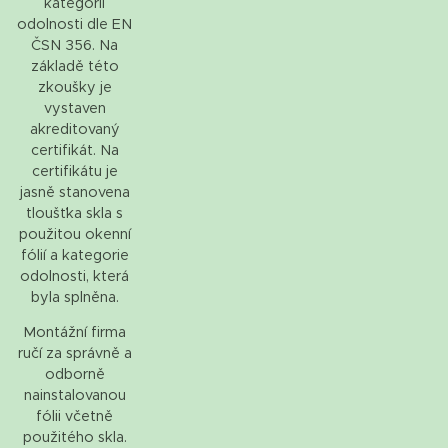
kategorií
odolnosti dle EN
ČSN 356. Na
základě této
zkoušky je
vystaven
akreditovaný
certifikát. Na
certifikátu je
jasně stanovena
tloušťka skla s
použitou okenní
fólií a kategorie
odolnosti, která
byla splněna.
Montážní firma
ručí za správně a
odborně
nainstalovanou
fólii včetně
použitého skla.