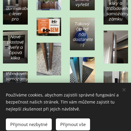
kliky a
vyřešit
dormakaba
tříbodového
c-lever
samozamyk
pro
zámku
Takový
čip od
nás
Nové
dostanete
plastové
:-)
dveře a
čipová
Dodatečná
klika
montáž
čipové
kliky a
tříbodového
samozamykacího
zámku
Používáme cookies, abychom zajistili správné fungování a
bezpečnost našich stránek. Tím vám můžeme zajistit tu
nejlepší zkušenost při jejich návštěvě.
Přijmout nezbytné
Přijmout vše
Cookies