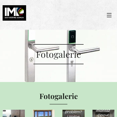
Fotogalerie
Fotogalerie
Máte
Dodatečná
stejný
montáž
problém?
čipové
Umíme