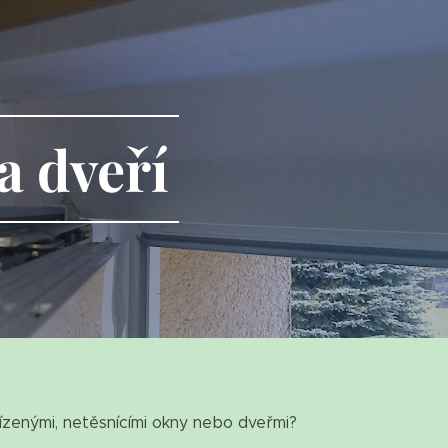
a dveří
ízenými, netěsnícími okny nebo dveřmi?