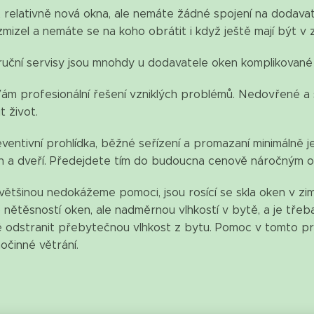
 relativně nová okna, ale nemáte žádné spojení na dodavat
mizel a nemáte se na koho obrátit i když ještě mají být v
uční servisy jsou mnohdy u dodavatele oken komplikované 
ám profesionální řešení vzniklých problémů. Nedovřené 
t život.
ventivní prohlídka, běžné seřízení a promazaní minimálně 
n a dveří. Předejdete tím do budoucna cenově náročným 
většinou nedokážeme pomoci, jsou rosící se skla oken v zim
ětěsností oken, ale nadměrnou vlhkostí v bytě, a je třeba
 odstranit přebytečnou vlhkost z bytu. Pomoc v tomto pro
činné větrání.