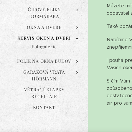
Můžete mít
ČIPOVÉ KLIKY
dodavatel z
DORMAKABA
Také pozár
OKNA A DVEŘE
SERVIS OKEN A DVEŘÍ
Nabízíme V
Fotogalerie
znepříjemni
I pouhá pre
FÓLIE NA OKNA BUDOV
Vašich oke
GARÁŽOVÁ VRATA
HÖRMANN
S čím Vám 
způsobeno n
VĚTRACÍ KLAPKY
dostatečně
REGEL-AIR
air
pro samo
KONTAKT