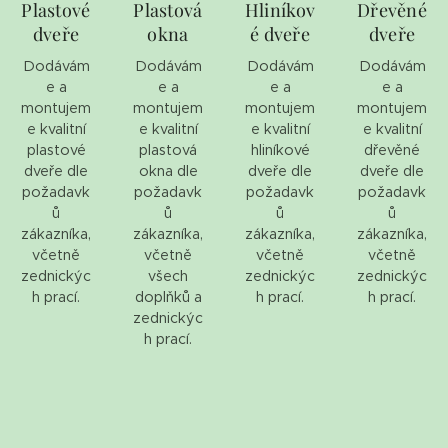
Plastové
Plastová
Hliníkov
Dřevěné
dveře
okna
é dveře
dveře
Dodávám
Dodávám
Dodávám
Dodávám
e a
e a
e a
e a
montujem
montujem
montujem
montujem
e kvalitní
e kvalitní
e kvalitní
e kvalitní
plastové
plastová
hliníkové
dřevěné
dveře dle
okna dle
dveře dle
dveře dle
požadavk
požadavk
požadavk
požadavk
ů
ů
ů
ů
zákazníka,
zákazníka,
zákazníka,
zákazníka,
včetně
včetně
včetně
včetně
zednickýc
všech
zednickýc
zednickýc
h prací.
doplňků a
h prací.
h prací.
zednickýc
h prací.